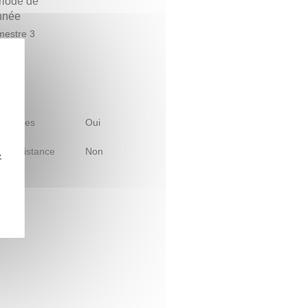
riode de
année
estre 3
 d'études
Oui
le à distance
Non
z