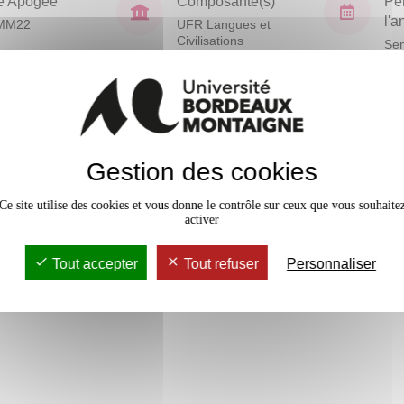
e Apogée
Composante(s)
Pé
l'
MM22
UFR Langues et
Civilisations
Sem
En bref
Mobilité
Gestion des cookies
onnes privées, qu’elles soient
te juridique / contrat). Éléments
Accessib
Ce site utilise des cookies et vous donne le contrôle sur ceux que vous souhaite
activer
Tout accepter
Tout refuser
Personnaliser