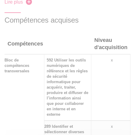
argumentation / passer de l’exemple concret à l’argument
Lire plus
abstrait) ; la maîtrise de la langue (conjugaison, grammaire,
orthographe). À terme, les étudiants doivent maîtriser les
Compétences acquises
principaux exercices sur lesquels ils seront évalués dans
les différentes matières de la formation sur les trois années
Niveau
de la licence et perfectionner leur expression en français,
Compétences
d'acquisition
pour améliorer leurs compétences de traducteurs.
Bloc de
592 Utiliser les outils
x
compétences
numériques de
transversales
référence et les règles
de sécurité
informatique pour
acquérir, traiter,
produire et diffuser de
l’information ainsi
que pour collaborer
en interne et en
externe
289 Identifier et
x
sélectionner diverses