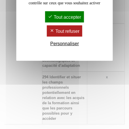
principes d’éthique, de
contrôle sur ceux que vous souhaitez activer
déontologie et de
responsabilité
Tout accepter
environnementale
580 Travailler en équipe
x
Tout refuser
autant qu'en autonomie
ou en réseau au service
Personnaliser
de projets nécessitant
prise d'initiatives,
respect de principes
déontologiques et
capacité d'adaptation
294 Identifier et situer
x
les champs
professionnels
potentiellement en
relation avec les acquis
de la formation ainsi
que les parcours
possibles pour y
accéder