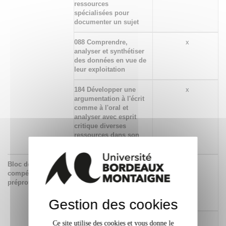
ressources
spécialisées pour
documenter un sujet
088 Comprendre,
x
analyser et synthétiser
des données en vue de
leur exploitation
184 Développer une
x
argumentation à l'écrit
comme à l'oral et
analyser avec esprit
critique diverses
ressources dans son
domaine de spécialité
Bloc de
573 Situer son rôle et
x
compétences
sa mission au sein
préprofessionnelles
d'une organisation
pour s’adapter et
Gestion des cookies
prendre des initiatives
495 Respecter les
x
Ce site utilise des cookies et vous donne le