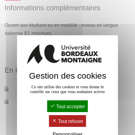
Informations complémentaires
Ouvert aux étudiant·es en mobilité : niveau en langue
italienne B1 minimum.
En bref
Gestion des cookies
Ce site utilise des cookies et vous donne le
Mobilité d'études
Oui
contrôle sur ceux que vous souhaitez activer
Accessible à distance
Non
Tout accepter
Tout refuser
Personnaliser