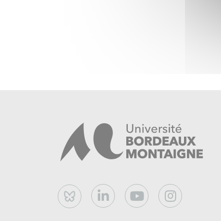
consulting Export (recommandations stratégiqu
organisations.
Bluesky