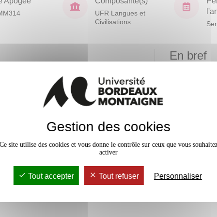
e Apogée
Composante(s)
Pé
l'
MM314
UFR Langues et
Civilisations
Sem
En bref
Mobilité
t outils, analyse de stratégies
les étudiants en situation
Accessib
 sur des problématiques Export et
Gestion des cookies
iliter leur insertion en milieu
Ce site utilise des cookies et vous donne le contrôle sur ceux que vous souhaite
activer
coterms ICC 2020, Calcul de
Tout accepter
Tout refuser
Personnaliser
s Risques, risques financiers,
ation et vente, Management
stiques. Compétences théoriques et
à l’Étude de cas pratique et au