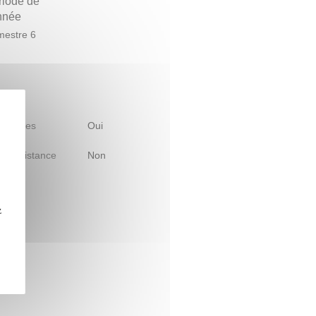
riode de
année
estre 6
 d'études
Oui
le à distance
Non
z