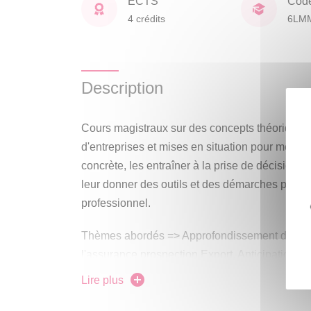
ECTS
Cod
4 crédits
6LM
Description
Cours magistraux sur des concepts théoriques e
d'entreprises et mises en situation pour mettre 
concrète, les entraîner à la prise de décisions
leur donner des outils et des démarches pour fac
professionnel.
Thèmes abordés => Approfondissement des in
l'assurance prospection Export, Anticipation de
Entonnoir de conversion, Prospection, négoci
Lire plus
stratégique, Outils du marketing digital, stati
outils manageriaux dans l'optique de préparer 