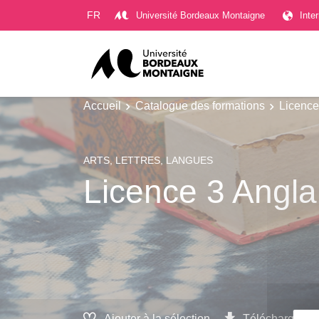
Gestion des cookies
FR
Université Bordeaux Montaigne
Inte
Accueil
Catalogue des formations
Licence
ARTS, LETTRES, LANGUES
Licence 3 Angl
Ajouter à la sélection
Télécharger