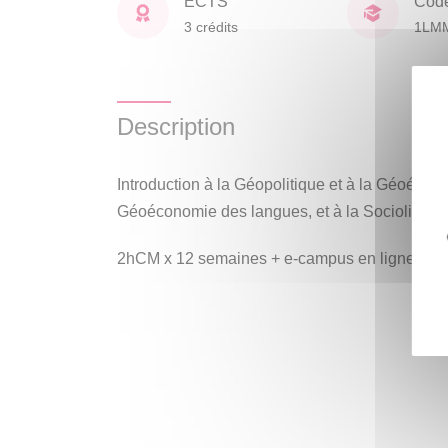
ECTS
Cod
3 crédits
1LM
Description
Introduction à la Géopolitique et à la Géoécono
Géoéconomie des langues, et à la Sociolinguis
2hCM x 12 semaines + e-campus en ligne