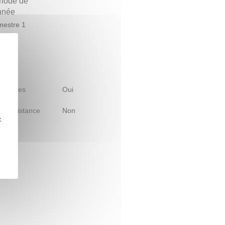
riode de
année
estre 1
 d'études
Oui
le à distance
Non
z