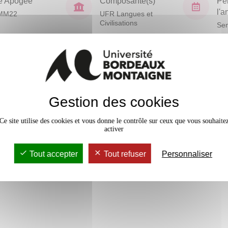
e Apogée
Composante(s)
Pé
l'
MM22
UFR Langues et
Civilisations
Sem
En bref
Mobilité
mie, à la Géopolitique et
Gestion des cookies
tique.
Accessib
Ce site utilise des cookies et vous donne le contrôle sur ceux que vous souhaite
activer
Tout accepter
Tout refuser
Personnaliser