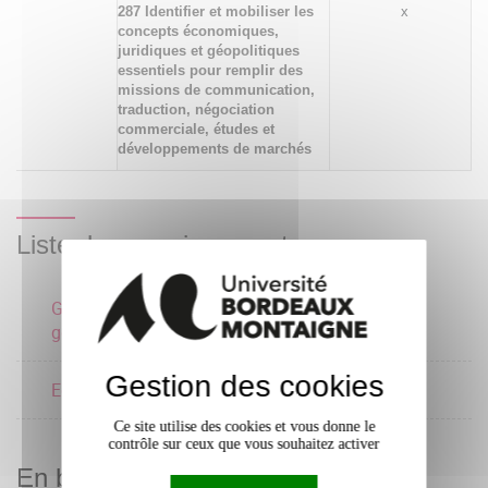
287 Identifier et mobiliser les
x
concepts économiques,
juridiques et géopolitiques
essentiels pour remplir des
missions de communication,
traduction, négociation
commerciale, études et
développements de marchés
Liste des enseignements
Géopolitique et
3 crédits
géoéconomie
Gestion des cookies
Economie 1
3 crédits
Ce site utilise des cookies et vous donne le
contrôle sur ceux que vous souhaitez activer
En bref