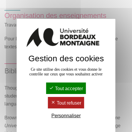
Organisation des enseignements
Travaux dirigés : 1 heure hebdomadaire.
Pour le TD, les étudiants doivent apporter le recueil de
textes et exercices disponible en ligne.
Gestion des cookies
Bibliographie
Ce site utilise des cookies et vous donne le
contrôle sur ceux que vous souhaitez activer
Though this reading is not compulsory for the class,
Tout accepter
students willing to explore the issue of politeness in
Tout refuser
language may turn to:
Personnaliser
Brown, P. & Levinson, S. C. (1978).
Politeness — Some
Universals in Language Usage.
Cambridge, Cambridge