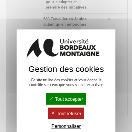
pour s’adapter et
prendre des initiatives
580 Travailler en équipe
x
autant qu'en autonomie
ou en réseau au service
de projets nécessitant
prise d'initiatives,
respect de principes
déontologiques et
capacité d'adaptation
Gestion des cookies
294 Identifier et situer
x
les champs
professionnels
Ce site utilise des cookies et vous donne le
potentiellement en
contrôle sur ceux que vous souhaitez activer
relation avec les acquis
de la formation ainsi
Tout accepter
que les parcours
possibles pour y
accéder
Tout refuser
Personnaliser