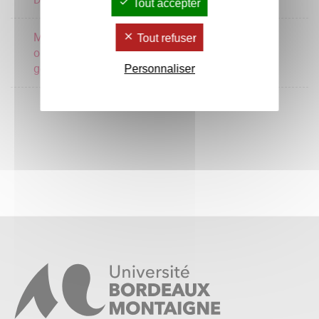
Tout accepter
Management
Tout refuser
opérationnel & outils
3 crédits
gestion
Personnaliser