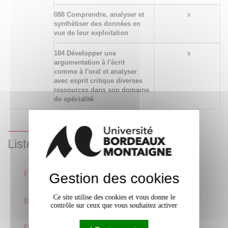
088 Comprendre, analyser et
x
synthétiser des données en
vue de leur exploitation
184 Développer une
x
argumentation à l'écrit
comme à l'oral et analyser
avec esprit critique diverses
ressources dans son domaine
de spécialité
Liste des enseignements
Français 3
2 crédits
Gestion des cookies
Ce site utilise des cookies et vous donne le
Informatique 2
2 crédits
contrôle sur ceux que vous souhaitez activer
Droit 3
2 crédits