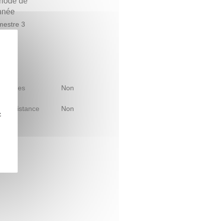
riode de
année
estre 3
 d'études
Non
le à distance
Non
z