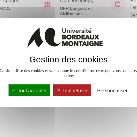
e Apogée
Composante(s)
Pé
l'
MM23
UFR Langues et
Civilisations
Sem
En bref
Mobilité
Gestion des cookies
 de site Web.
Accessib
Ce site utilise des cookies et vous donne le contrôle sur ceux que vous souhaite
activer
ratiques ; Cas pratiques.
Tout accepter
Tout refuser
Personnaliser