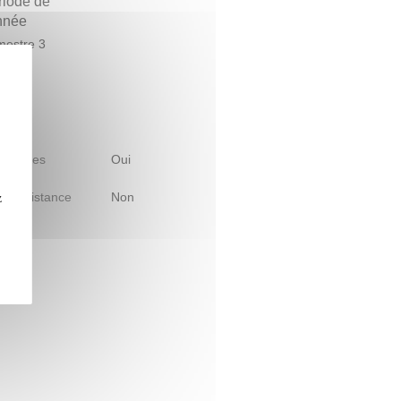
riode de
année
estre 3
 d'études
Oui
le à distance
Non
z