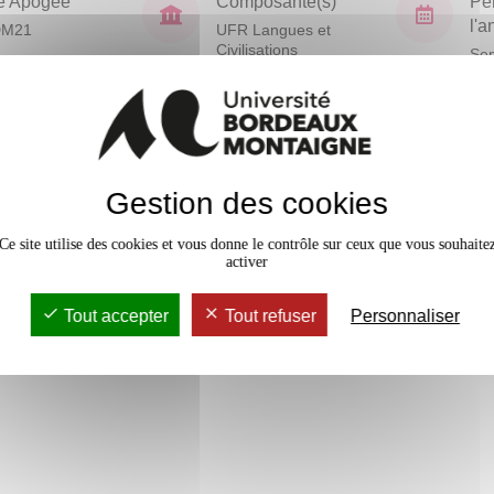
e Apogée
Composante(s)
Pé
l'
DM21
UFR Langues et
Civilisations
Sem
En bref
Gestion des cookies
Mobilité
emand ; vocabulaire politique,
.
Accessib
Ce site utilise des cookies et vous donne le contrôle sur ceux que vous souhaite
activer
Tout accepter
Tout refuser
Personnaliser