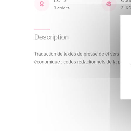
ECTS
Cod
3 crédits
3LK
Description
Traduction de textes de presse de et vers l’all
économique ; codes rédactionnels de la presse