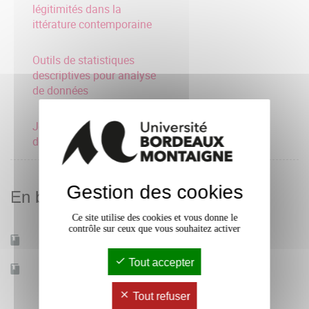
légitimités dans la
ittérature contemporaine
Outils de statistiques
descriptives pour analyse
de données
Journée poster des
doctorant.e.s de l'ED480
Gestion des cookies
En bref
Ce site utilise des cookies et vous donne le
contrôle sur ceux que vous souhaitez activer
Mobilité d'études
Non
Tout accepter
Accessible à distance
Non
Tout refuser