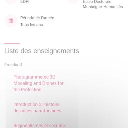
EDPI
École Doctorale
Montaigne-Humanités
Période de l'année
Tous les ans
Liste des enseignements
Facultatif
Photogrammetric 3D
Modeling and Drones for
the Protection
Introduction à l’histoire
des idées panafricaines
Régionalismes et sécurité