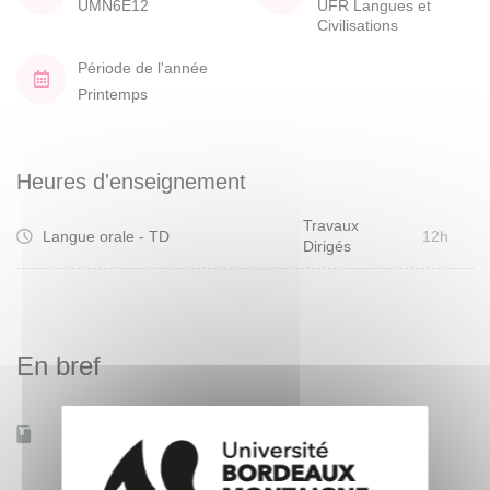
UMN6E12
UFR Langues et
Civilisations
Période de l'année
Printemps
Heures d'enseignement
Travaux
Langue orale - TD
12h
Dirigés
En bref
Accessible à distance
Oui