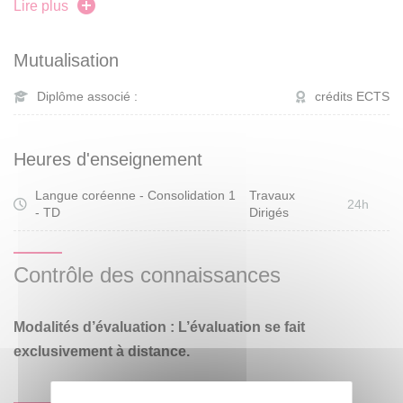
l’année DU 2 est A2, c’est-à-dire, un niveau qui se situe
Lire plus
entre débutant et intermédiaire.
Mutualisation
Diplôme associé :
crédits ECTS
Heures d'enseignement
Langue coréenne - Consolidation 1
Travaux
24h
- TD
Dirigés
Contrôle des connaissances
Modalités d’évaluation : L’évaluation se fait
exclusivement à distance.