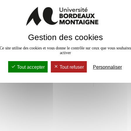
Damien Pela
Responsable p
damien.pe
Véronique Ba
Gestion des cookies
Contact adminis
05571261
Ce site utilise des cookies et vous donne le contrôle sur ceux que vous souhaite
activer
Veronique.
Tout accepter
Tout refuser
Personnaliser