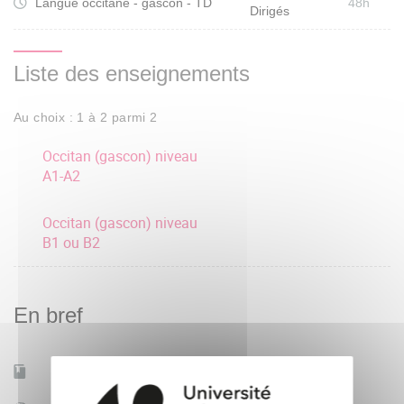
Langue occitane - gascon - TD
48h
Dirigés
Liste des enseignements
Au choix : 1 à 2 parmi 2
Occitan (gascon) niveau
A1-A2
Occitan (gascon) niveau
B1 ou B2
En bref
Mobilité d'études
Non