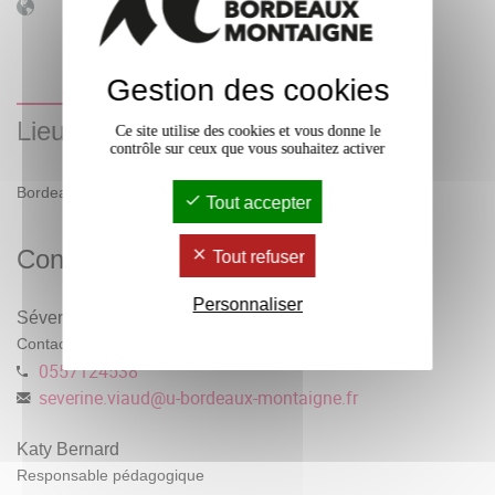
Langue(s)
Occitan
d'enseignement
Français
Gestion des cookies
Lieu(x)
Ce site utilise des cookies et vous donne le
contrôle sur ceux que vous souhaitez activer
Bordeaux et agglomération
Tout accepter
Contacts
Tout refuser
Personnaliser
Séverine VIAUD
Contact administratif
0557124538
severine.viaud
@
u-bordeaux-montaigne.fr
Katy Bernard
Responsable pédagogique