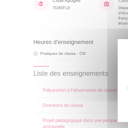
Code Apogée
Comp
7DAEFLE
Dépa
d'étu
franç
étra
Heures d'enseignement
Pratiques de classe - CM
Cou
Liste des enseignements
Préparation à l'observation de classe
Directions de classe
Projet pédagogique dans une perspective
actionnelle