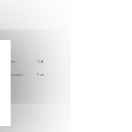
 d'études
Oui
le à distance
Non
z