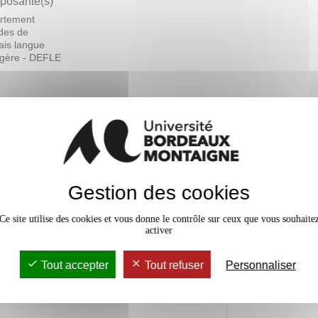
osante(s)
rtement
des de
ais langue
ngère - DEFLE
En bref
rs Magistral
40h
Mobilité
Accessib
Gestion des cookies
Ce site utilise des cookies et vous donne le contrôle sur ceux que vous souhaite
activer
Lieu(x)
Tout accepter
Tout refuser
Personnaliser
DEFLE