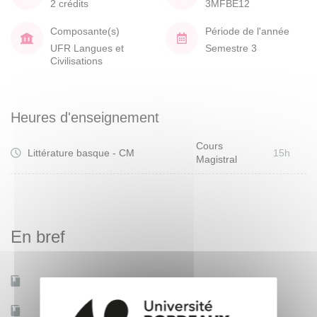
2 crédits
3MFBE12
Composante(s)
Période de l'année
UFR Langues et
Semestre 3
Civilisations
Heures d'enseignement
Cours
Littérature basque - CM
15h
Magistral
En bref
Mobilité d'études
Non
Accessible à distance
Non