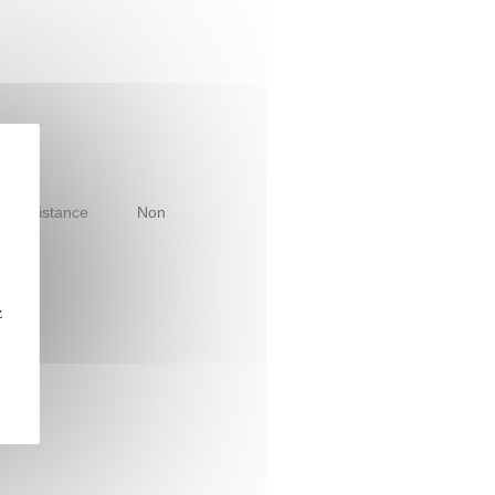
le à distance
Non
z