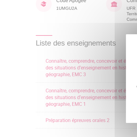
Code Apogée
Comp
1UMGU2A
UFR 
Terri
Comm
Liste des enseignements
Connaître, comprendre, concevoir et évalue
des situations d’enseignement en histoire,
géographie, EMC 3
Connaître, comprendre, concevoir et évalue
des situations d’enseignement en histoire,
géographie, EMC 1
Préparation épreuves orales 2