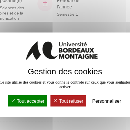
osante(s)
Période de
l'année
Sciences des
toires et de la
Semestre 1
unication
En bref
Accessib
r
Gestion des cookies
Ce site utilise des cookies et vous donne le contrôle sur ceux que vous souhaite
r
activer
Tout accepter
Tout refuser
Personnaliser