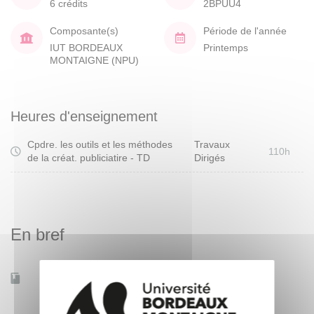
6 crédits
2BPUU4
Composante(s)
Période de l'année
IUT BORDEAUX
Printemps
MONTAIGNE (NPU)
Heures d'enseignement
Cpdre. les outils et les méthodes
Travaux
110h
de la créat. publiciatire - TD
Dirigés
En bref
Accessible à distance
Non