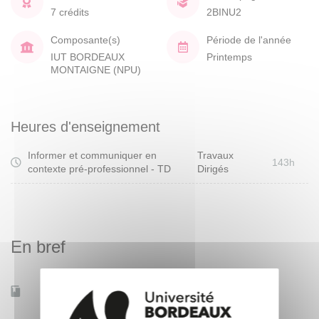
7 crédits
2BINU2
Composante(s)
Période de l'année
IUT BORDEAUX
Printemps
MONTAIGNE (NPU)
Heures d'enseignement
Informer et communiquer en
Travaux
143h
contexte pré-professionnel - TD
Dirigés
En bref
Accessible à distance
Non