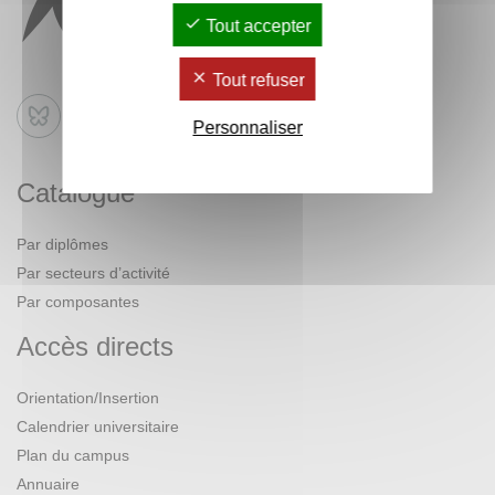
Tout accepter
Tout refuser
Bluesky
Personnaliser
Catalogue
Par diplômes
Par secteurs d’activité
Par composantes
Accès directs
Orientation/Insertion
Calendrier universitaire
Plan du campus
Annuaire