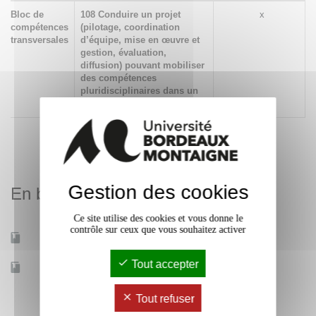
Bloc de
108 Conduire un projet
x
compétences
(pilotage, coordination
transversales
d’équipe, mise en œuvre et
gestion, évaluation,
diffusion) pouvant mobiliser
des compétences
pluridisciplinaires dans un
cadre collaboratif
Gestion des cookies
En bref
Ce site utilise des cookies et vous donne le
contrôle sur ceux que vous souhaitez activer
Mobilité d'études
Oui
Tout accepter
Accessible à distance
Non
Tout refuser