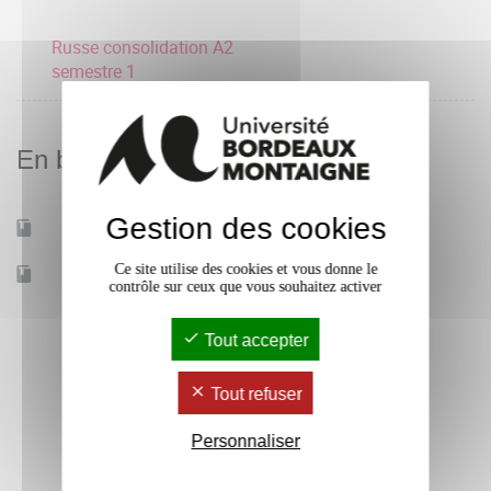
Russe consolidation A2
semestre 1
En bref
Gestion des cookies
Mobilité d'études
Oui
Ce site utilise des cookies et vous donne le
Accessible à distance
Non
contrôle sur ceux que vous souhaitez activer
Tout accepter
Tout refuser
Personnaliser