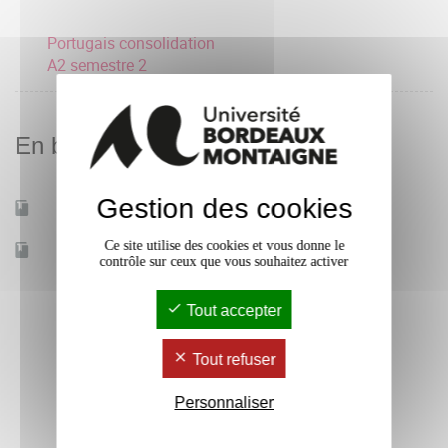
Portugais consolidation
A2 semestre 2
En bref
Gestion des cookies
Mobilité d'études
Oui
Ce site utilise des cookies et vous donne le
Accessible à distance
Non
contrôle sur ceux que vous souhaitez activer
Tout accepter
Tout refuser
Personnaliser