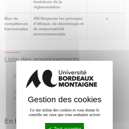
évolutions de la
réglementation
Bloc de
495 Respecter les principes
x
compétences
d’éthique, de déontologie et
transversales
de responsabilité
environnementale
Liste des enseignements
Droits culturels
2 crédits
Droit et propriété
1 crédits
intellectuelle
Gestion des cookies
Ce site utilise des cookies et vous donne le
contrôle sur ceux que vous souhaitez activer
En bref
Tout accepter