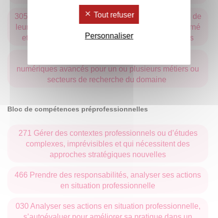
Tout refuser
305 Identifier les usages numériques et les impacts de
leur évolution dans le domaine de formation concerné
Personnaliser
et se servir de façon autonome des outils avancés
561 Se servir de façon autonome des outils
numériques avancés pour un ou plusieurs métiers ou
secteurs de recherche du domaine
Bloc de compétences préprofessionnelles
271 Gérer des contextes professionnels ou d’études
complexes, imprévisibles et qui nécessitent des
approches stratégiques nouvelles
466 Prendre des responsabilités, analyser ses actions
en situation professionnelle
030 Analyser ses actions en situation professionnelle,
s’autoévaluer pour améliorer sa pratique dans un