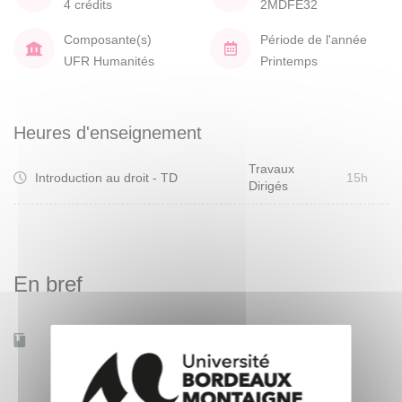
4 crédits
2MDFE32
Composante(s)
Période de l'année
UFR Humanités
Printemps
Heures d'enseignement
Travaux
Introduction au droit - TD
15h
Dirigés
En bref
Accessible à distance
Non