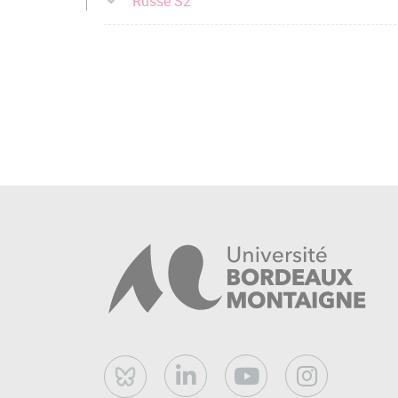
Russe S2
Bluesky