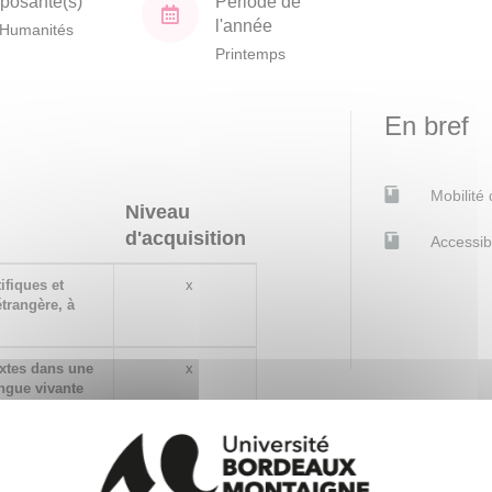
osante(s)
Période de
l'année
Humanités
Printemps
En bref
Mobilité
Niveau
d'acquisition
Accessib
ifiques et
x
trangère, à
xtes dans une
x
ngue vivante