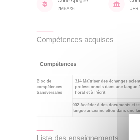
Code Apogée
Comp
2MBAX6
UFR 
Compétences acquises
Compétences
Bloc de
314 Maîtriser des échanges scient
compétences
professionnels dans une langue é
transversales
l’oral et à l’écrit
002 Accéder à des documents et te
langue ancienne et/ou dans une la
Liste des enseignements