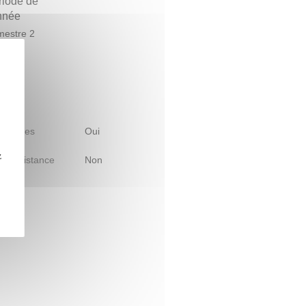
riode de
année
estre 2
 d'études
Oui
z
le à distance
Non