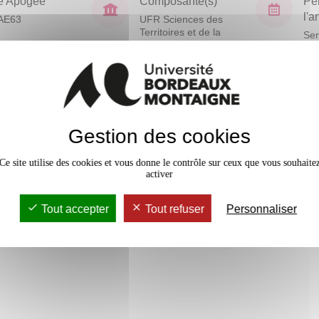
e Apogée
Composante(s)
Pé
l'
AE63
UFR Sciences des
Territoires et de la
Sem
Communication
En bref
vaux Dirigés
10h
Gestion des cookies
Mobilité
Ce site utilise des cookies et vous donne le contrôle sur ceux que vous souhaite
Accessib
activer
Tout accepter
Tout refuser
Personnaliser