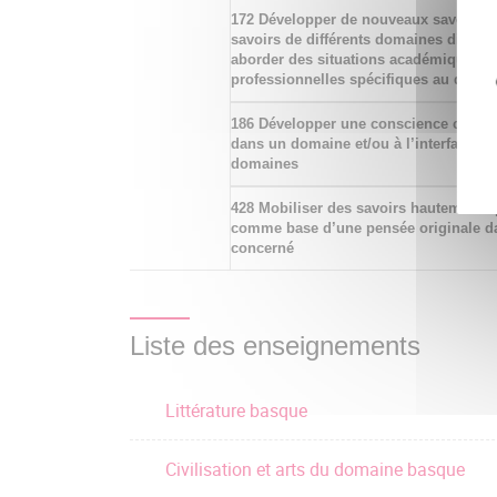
172 Développer de nouveaux savoirs et
savoirs de différents domaines discipl
aborder des situations académiques et
professionnelles spécifiques au doma
186 Développer une conscience critiqu
dans un domaine et/ou à l’interface de
domaines
428 Mobiliser des savoirs hautement s
comme base d’une pensée originale d
concerné
Liste des enseignements
Littérature basque
Civilisation et arts du domaine basque