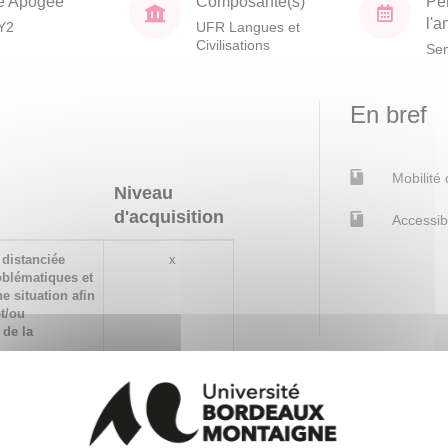
e Apogée
Composante(s)
Pé
l'
Y2
UFR Langues et
Civilisations
Sem
En bref
Mobilité
Niveau
d'acquisition
Accessib
 distanciée
x
oblématiques et
 situation afin
t/ou
 de la
ces dans le
x
ans des