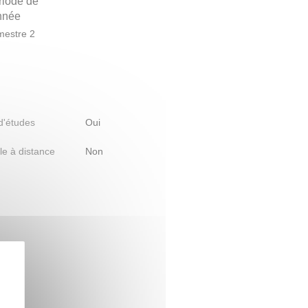
riode de
année
estre 2
 d'études
Oui
le à distance
Non