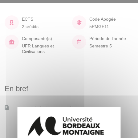
ECTS
Code Apogée
2 crédits
5PMGE11
Composante(s)
Période de l'année
UFR Langues et
Semestre 5
Civilisations
En bref
Accessible à distance
Non