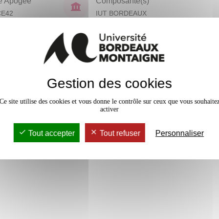
e Apogée
Composante(s)
CE42
IUT BORDEAUX
MONTAIGNE
(NPU)
En bref
Gestion des cookies
vaux Dirigés
15h
Accessib
Ce site utilise des cookies et vous donne le contrôle sur ceux que vous souhaite
activer
Tout accepter
Tout refuser
Personnaliser