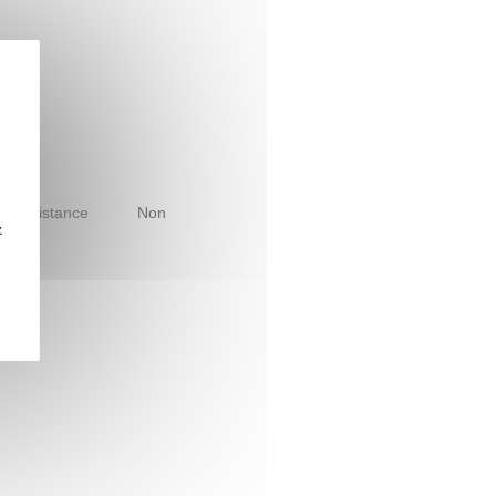
le à distance
Non
z