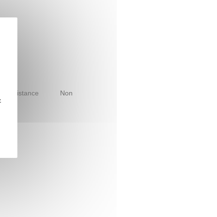
le à distance
Non
z