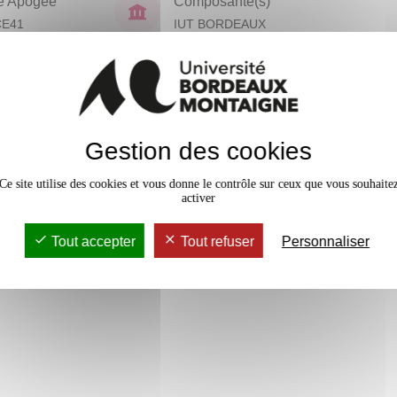
e Apogée
Composante(s)
CE41
IUT BORDEAUX
MONTAIGNE
(NPU)
En bref
Gestion des cookies
vaux Dirigés
15h
Accessib
Ce site utilise des cookies et vous donne le contrôle sur ceux que vous souhaite
activer
Tout accepter
Tout refuser
Personnaliser