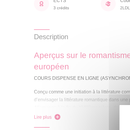
ECTS
Cod
3 crédits
2LDL
Description
Aperçus sur le romantisme 
européen
COURS DISPENSE EN LIGNE (ASYNCHRO
Conçu comme une initiation à la littérature c
d’envisager la littérature romantique dans une
Allemagne à la fin du XVIIIème siècle, dans un 
culture française, alors dominante, fait l’objet
Lire plus
le romantisme s’étend rapidement dans toute l