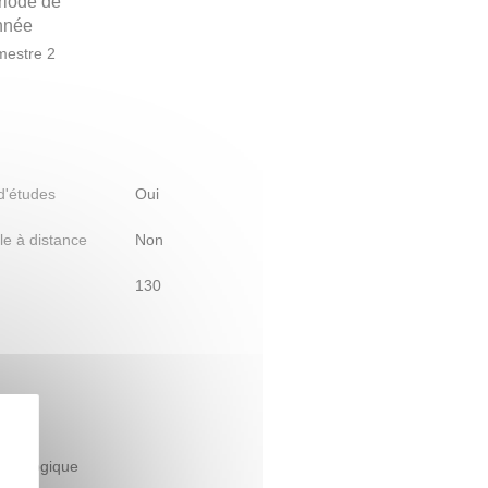
riode de
année
estre 2
 d'études
Oui
le à distance
Non
130
nsky
édagogique