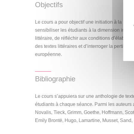
hiérarchies, à l’universalité et à la rationalité 
Objectifs
singularité, de la sensibilité et de l’imagination.
et à la pluralité des langues, ce mouvement s’
Le cours a pour objectif une initiation à la Lit
mouvement européen qui œuvra pour la reconn
sensibiliser les étudiants à la dimension inte
nationales et populaires en contestant la valid
littéraire, de réfléchir aux conditions d’élaborat
unique et universel. En s’appuyant sur des texte
des textes littéraires et d’interroger la pertinen
donnera un aperçu de la richesse des romant
européenne.
allemand, anglais et français) et montrera co
élabore la notion moderne de littérature. Il abor
nationales, de l’Histoire, de l’opposition entre
Bibliographie
l’imagination et au sentiment dans la création 
Le cours s’appuiera sur une anthologie de texte
étudiants à chaque séance. Parmi les auteurs
Novalis, Tieck, Grimm, Goethe, Hoffmann, Scot
Emily Brontë, Hugo, Lamartine, Musset, Sand, 