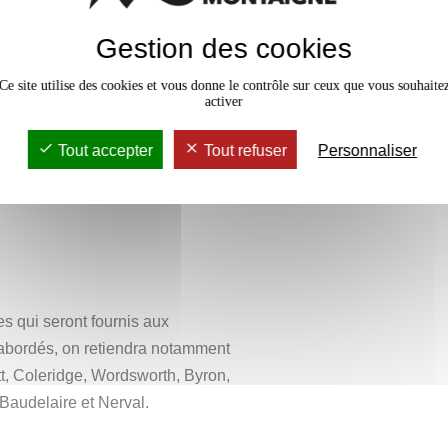
05571261
classiques le primat de la
Verane.Par
 Attentif à la diversité des nations
Gestion des cookies
affirma d’entrée de jeu comme un
térature comparée. Il se propose de
aissance des cultures
Ce site utilise des cookies et vous donne le contrôle sur ceux que vous souhaite
r-nationale d’un phénomène
activer
ité d’un système de valeurs
ion, de circulation et de réception
s littéraires divers, ce cours
Tout accepter
Tout refuser
Personnaliser
ce de la notion de Littérature
ismes européens (notamment
mment la pensée romantique
dera la question des littératures
 Nord et Sud, du rôle dévolu à
poétique.
s qui seront fournis aux
 abordés, on retiendra notamment
t, Coleridge, Wordsworth, Byron,
Baudelaire et Nerval.