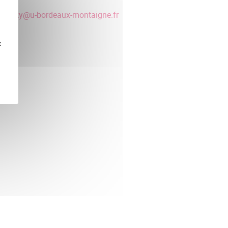
87
tensky
@
u-bordeaux-montaigne.fr
z