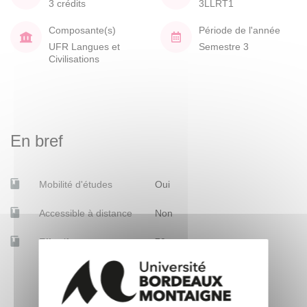
3 crédits
3LLRT1
Composante(s)
Période de l'année
UFR Langues et
Semestre 3
Civilisations
En bref
Mobilité d'études
Oui
Accessible à distance
Non
Effectif
70