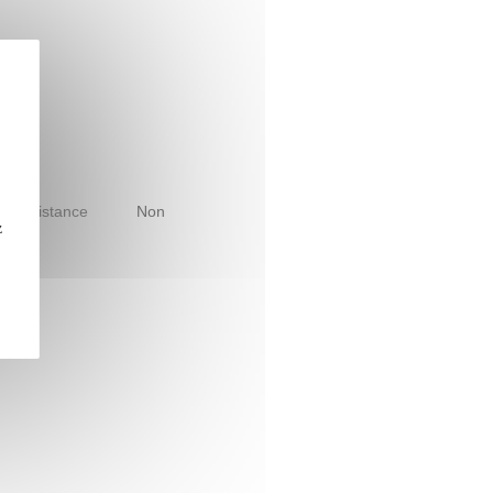
le à distance
Non
z