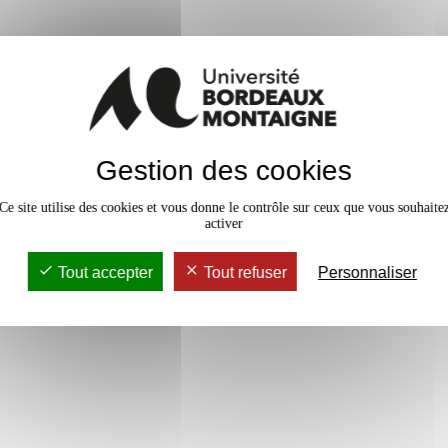
En bref
Gestion des cookies
vaux Dirigés
18h
Accessib
Ce site utilise des cookies et vous donne le contrôle sur ceux que vous souhaite
activer
Tout accepter
Tout refuser
Personnaliser