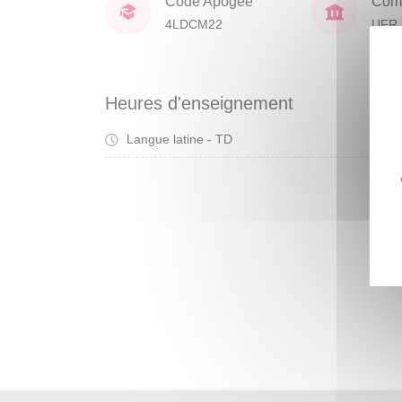
Code Apogée
Comp
4LDCM22
UFR 
Heures d'enseignement
Langue latine - TD
Tra