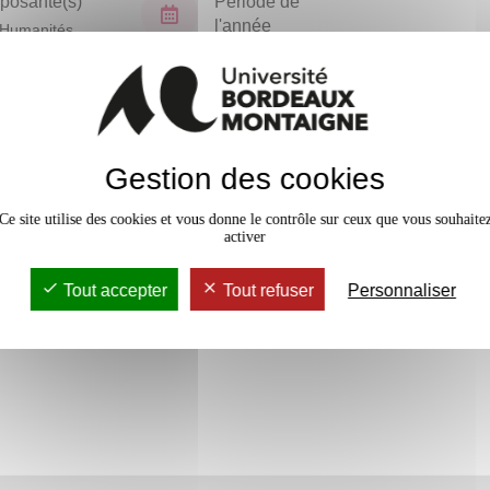
osante(s)
Période de
l'année
Humanités
Semestre 4
En bref
vaux Dirigés
36h
Gestion des cookies
Accessib
Ce site utilise des cookies et vous donne le contrôle sur ceux que vous souhaite
activer
Tout accepter
Tout refuser
Personnaliser