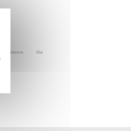
le à distance
Oui
z