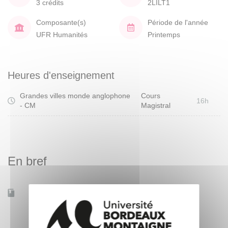
3 crédits
2LILT1
Composante(s)
Période de l'année
UFR Humanités
Printemps
Heures d'enseignement
Grandes villes monde anglophone
Cours
16h
- CM
Magistral
En bref
Accessible à distance
Non