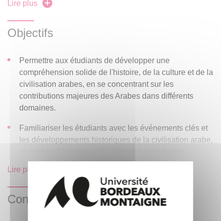
Lire plus
méthodologie
Objectifs
Qu’est-ce que le monde arabe
Introduction aux principaux thèmes et périodes
Permettre aux étudiants de développer une
compréhension solide de l'histoire, de la culture et de la
Semaine 2 : L'Arabie préislamique
civilisation arabes, en se concentrant sur les
contributions majeures des Arabes dans différents
Géographie et environnement de l'Arabie
domaines.
Tribus arabes et système social
Familiariser les étudiants avec les événements clés et
Religions préislamiques en Arabie
les développements historiques de la civilisation arabe,
en mettant l'accent sur les périodes importantes.
Littérature et poésie arabes préislamiques
Lire plus
Présenter la géographie de la région arabe, en mettant
Semaine 3 : L'arrivée de l'islam et l'ère des califes
en évidence la diversité culturelle, linguistique et
religieuse qui caractérise le monde arabe.
Contrôle des connaissances
Vie et enseignements du prophète Mahomet
Les étudiants seront encouragés à développer leurs