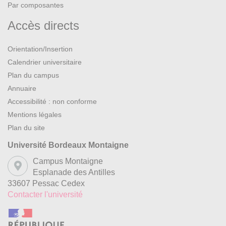
e
L'émergence du nationalisme arabe au XIX
siècle
Par composantes
Accès directs
Le panarabisme et les mouvements de libération
Les conflits régionaux et l'évolution géopolitique
Orientation/Insertion
Calendrier universitaire
Le rôle du pétrole dans l'économie arabe moderne
Plan du campus
Semaine 8 : La société et la culture arabes
Annuaire
contemporaines
Accessibilité : non conforme
Mentions légales
La langue arabe et son importance
Plan du site
Les arts et la littérature arabes modernes
Université Bordeaux Montaigne
Campus Montaigne
Les défis socio-économiques actuels
Esplanade des Antilles
33607 Pessac Cedex
Perspectives sur l'avenir de la civilisation arabe
Contacter l'université