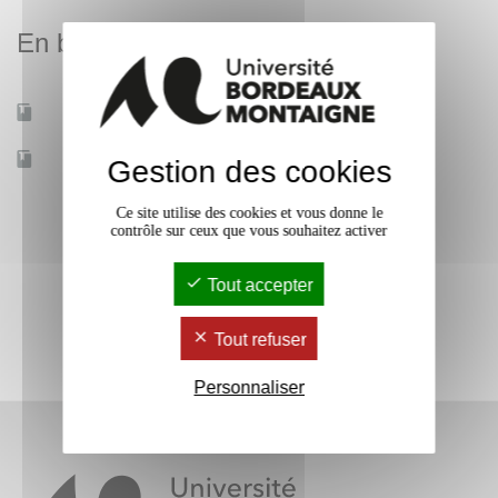
En bref
Mobilité d'études
Oui
Accessible à distance
Non
Gestion des cookies
Ce site utilise des cookies et vous donne le
contrôle sur ceux que vous souhaitez activer
Tout accepter
Tout refuser
Personnaliser