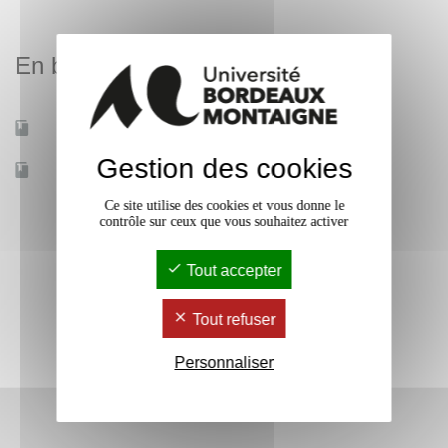
En bref
Mobilité d'études
Oui
Gestion des cookies
Accessible à distance
Non
Ce site utilise des cookies et vous donne le
contrôle sur ceux que vous souhaitez activer
Tout accepter
Tout refuser
Personnaliser