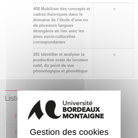
408 Mobiliser des concepts et
x
cadres théoriques dans le
domaine de l’étude d’une ou
de plusieurs langues
étrangères en lien avec les
aires socio-culturelles
correspondantes
281 Identifier et analyser la
x
production orale du locuteur
natif, du point de vue
phonologique et phonétique
Liste des enseignements
Pratique de l'oral
1 crédits
Gestion des cookies
Traduction
1 crédits