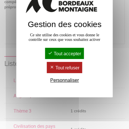
compétences
les champs
préprofessionnelles
professionnels
potentiellement en
relation avec les
Gestion des cookies
acquis de la formation
ainsi que les parcours
possibles pour y
Ce site utilise des cookies et vous donne le
accéder
contrôle sur ceux que vous souhaitez activer
Tout accepter
Liste des enseignements
Tout refuser
Laboratoire 3
Personnaliser
1 crédits
Anglais professionnel 3
3 crédits
Thème 3
1 crédits
Civilisation des pays