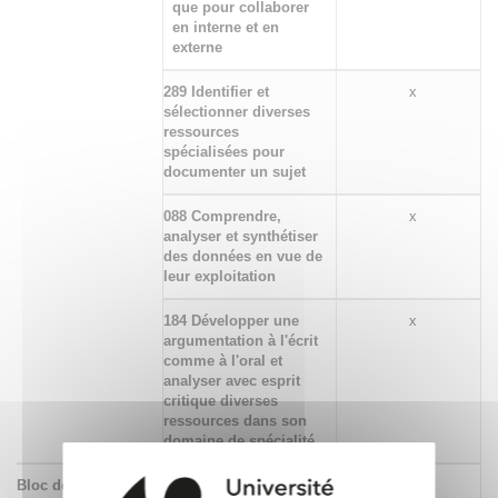
que pour collaborer
en interne et en
externe
289 Identifier et
x
sélectionner diverses
ressources
spécialisées pour
documenter un sujet
088 Comprendre,
x
analyser et synthétiser
des données en vue de
leur exploitation
184 Développer une
x
argumentation à l'écrit
comme à l'oral et
analyser avec esprit
critique diverses
ressources dans son
domaine de spécialité
Bloc de
294 Identifier et situer
x