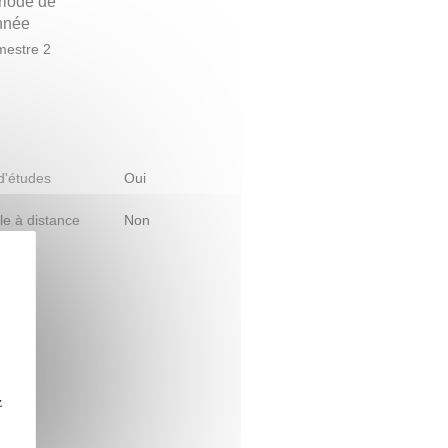
riode de
année
estre 2
 d'études
Oui
le à distance
Non
z