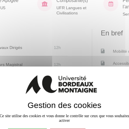
e Apogée
Composante(s)
Pé
l'
JU5
UFR Langues et
Civilisations
Sem
En bref
vaux Dirigés
12h
Mobilité
Accessib
rs Magistral
12h
Gestion des cookies
Niveau
d'acquisition
Ce site utilise des cookies et vous donne le contrôle sur ceux que vous souhaite
activer
essionnelle, des
x