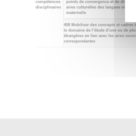
compétences
points de convergence et de divergen
disciplinaires
aires culturelles des langues visées 
maternelle
408 Mobiliser des concepts et cadres 
le domaine de l’étude d’une ou de plu
étrangères en lien avec les aires socio
correspondantes