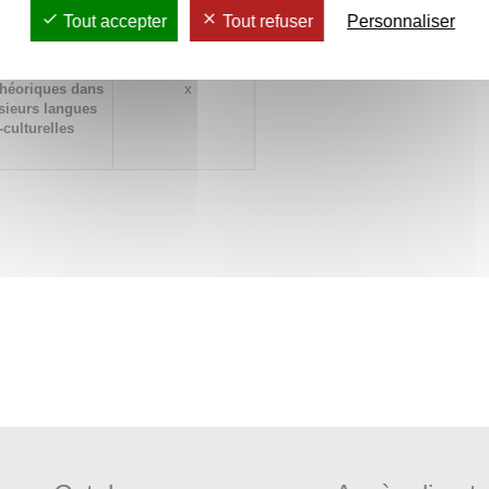
ce entre les
Tout accepter
Tout refuser
Personnaliser
et de sa langue
théoriques dans
x
sieurs langues
-culturelles