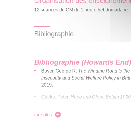
Organisation des enseignemen
12 séances de CM de 1 heure hebdomadaire.
Bibliographie
Bibliographie (Howards End)
Boyer, George R.
The Winding Road to the
Insecurity and Social Welfare Policy in Brit
2019.
Clarke, Peter.
Hope and Glory: Britain 190
Darwin, John.
The Empire Project: The Rise 
Lire plus
system, 1830-1970
. Cambridge University 