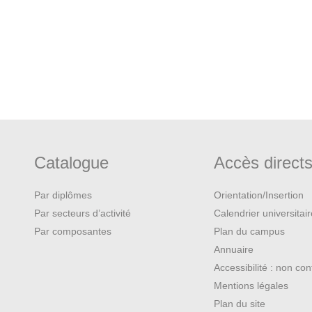
:
istory. Volume 2.
New York:
e Era: 1890-1914
. Harlow:
ion: A History of the United
Catalogue
Accès direct
Par diplômes
Orientation/Insertion
ansformations in Everyday Life,
al, 1992.
Par secteurs d’activité
Calendrier universitai
Par composantes
Plan du campus
6 to 1913
. New York, NY: Facts
Annuaire
Accessibilité : non co
Mentions légales
Plan du site