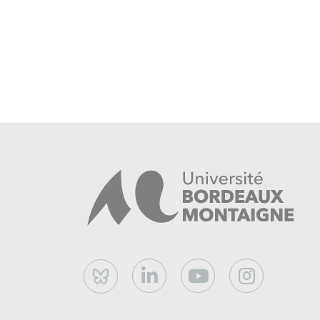
Bibliographie (Ethan Frome) 
Foner, Eric.
Give Me Liberty! An American H
Seagull Edition, 2009.
Gould, Lewis L.
America in the Progressiv
Pearson Education Limited, 2001.
Norton, Mary Beth,
et al.
A People and a Nat
States.
Boston: Dolphin Edition, 2011.
Schlereth, Thomas J.
Victorian America: Tr
1876-1915
. New York, N.Y.: HarperPerenni
Shifflett, Crandall A.
Victorian America, 187
on File, 1996.
Bluesky