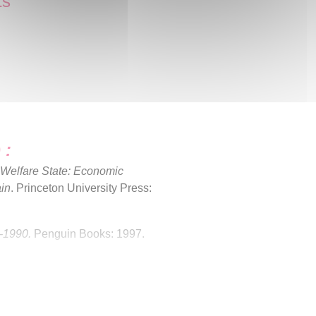
ts
 :
 Welfare State: Economic
ain
. Princeton University Press:
0-1990.
Penguin Books: 1997.
and Fall of the British World-
Press: 2009.