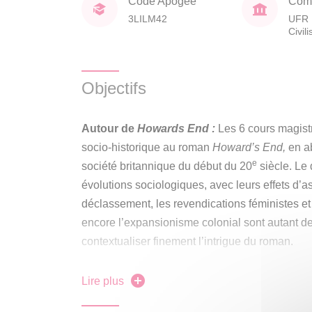
Code Apogée
Comp
3LILM42
UFR 
Civil
Objectifs
Autour de
Howards End :
Les 6 cours magist
socio-historique au roman
Howard’s End,
en a
e
société britannique du début du 20
siècle. Le
évolutions sociologiques, avec leurs effets d’
déclassement, les revendications féministes et 
encore l’expansionisme colonial sont autant de
contextualiser finement l’intrigue du roman.
Autour
de
Ethan Frome
:
Il s’agira de donner
Lire plus
l’intrigue de
Ethan Frome.
Divers aspects de la
ème
20
siècle seront étudiés (le « Gilded Age » e