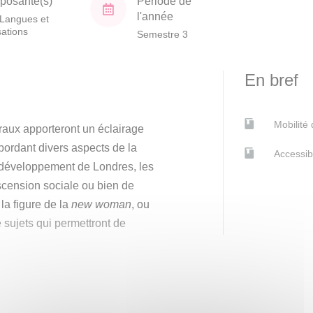
osante(s)
Période de
l'année
Langues et
isations
Semestre 3
En bref
Mobilité
raux apporteront un éclairage
bordant divers aspects de la
Accessib
 développement de Londres, les
ascension sociale ou bien de
la figure de la
new woman
, ou
 sujets qui permettront de
 un cadre socio-historique à
 société américaine à l’orée du
t la « Progressive Era », l’essor