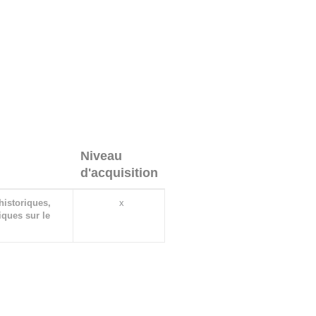
e :
uctio
n, Routledge. (Ideally the
Niveau
d'acquisition
historiques,
x
tiques sur le