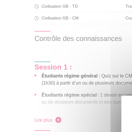
Civilisation GB - TD
Tra
Civilisation GB - CM
Cou
Contrôle des connaissances
Session 1 :
Étudiants régime général :
Quiz sur le CM
(1h30) à partir d’un ou de plusieurs docum
Étudiants régime spécial
: 1 devoir en cont
ou de plusieurs documents et des question
Session 2 (« rattrapage ») :
Lire plus
Étudiants régime général
et
régime spécial