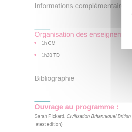
Informations complémentaires
un ou plusieurs documents et des questions d
Organisation des enseignemen
1h CM
1h30 TD
Bibliographie
Ouvrage au programme
:
Sarah Pickard.
Civilisation Britannique/ British
latest edition)