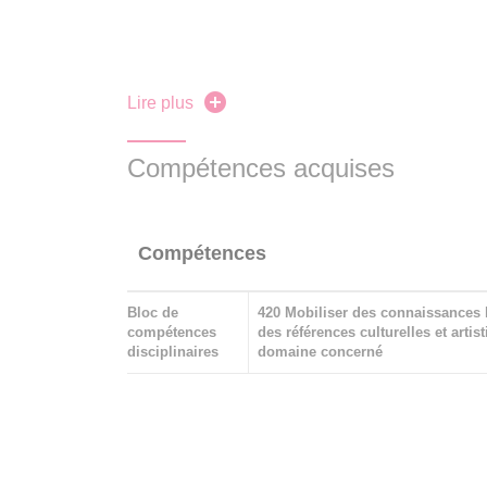
Bibliographie complémentair
Lire plus
John OAKLAND,
British Civilization: An Introd
latest edition)
Compétences acquises
Compétences
Bloc de
420 Mobiliser des connaissances 
compétences
des références culturelles et artis
disciplinaires
domaine concerné