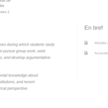
ode de
née
stre 2
En bref
Mobilité
ses during which students study
 to pursue group work, seek
Accessib
es, and develop argumentative
mental knowledge about
stitutions, and recent
ical perspective.