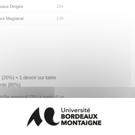
vaux Dirigés
18h
rs Magistral
12h
 (20%) + 1 devoir sur table
ents (80%)
rôle terminal (2h) à partir d’un
s de cours
: 1 examen écrit (2h) comportant