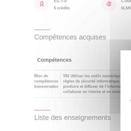
ECTS
Cod
6 crédits
6LM
Compétences acquises
Compétences
Bloc de
592 Utiliser les outils numériques de 
compétences
règles de sécurité informatique pour ac
transversales
produire et diffuser de l’information 
collaborer en interne et en externe
Liste des enseignements