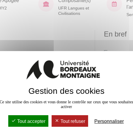
e Apogée
Composante(s)
Pé
l'
MY2
UFR Langues et
Civilisations
Sem
En bref
Mobilité
Niveau
d'acquisition
Accessib
référence et les
x
quérir, traiter,
ainsi que pour
Gestion des cookies
Ce site utilise des cookies et vous donne le contrôle sur ceux que vous souhaite
activer
Tout accepter
Tout refuser
Personnaliser