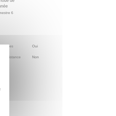
riode de
année
estre 6
 d'études
Oui
le à distance
Non
z